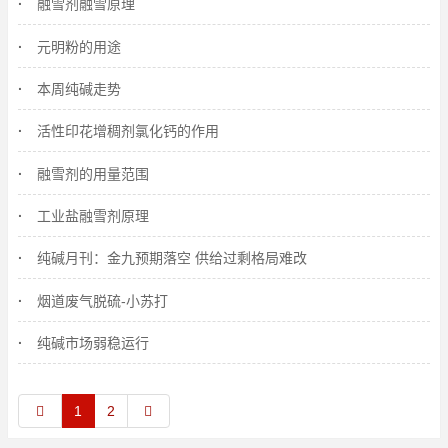
融雪剂融雪原理
元明粉的用途
本周纯碱走势
活性印花增稠剂氯化钙的作用
融雪剂的用量范围
工业盐融雪剂原理
纯碱月刊：金九预期落空 供给过剩格局难改
烟道废气脱硫-小苏打
纯碱市场弱稳运行
1
2