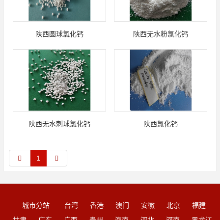
陕西圆球氯化钙
陕西无水粉氯化钙
陕西无水刺球氯化钙
陕西氯化钙
1
城市分站
台湾
香港
澳门
安徽
北京
福建
甘肃
广东
广西
贵州
海南
河北
河南
黑龙江