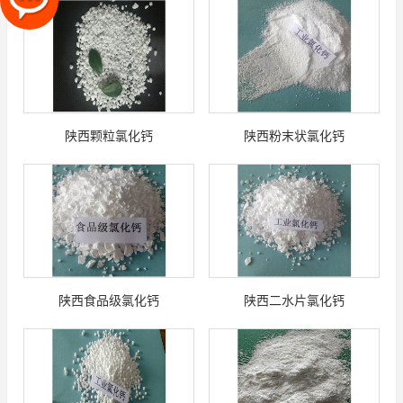
陕西颗粒氯化钙
陕西粉末状氯化钙
陕西食品级氯化钙
陕西二水片氯化钙