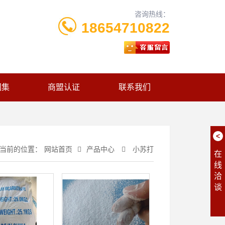
咨询热线：
18654710822
图集
商盟认证
联系我们
<
当前的位置：
网站首页
产品中心
小苏打
在
线
洽
谈