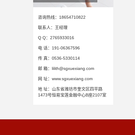
咨询热线：
18654710822
联系人：
王经理
Q Q：
2765933016
电 话：
191-06367596
传 真：
0536-5330114
邮 箱：
lilith@sgxuexiang.com
网 址：
www.sgxuexiang.com
地 址：
山东省潍坊市奎文区四平路
1473号恒易宝莲金融中心B座2107室