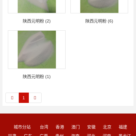
陕西元明粉 (2)
陕西元明粉 (6)
陕西元明粉 (1)
1
城市分站
台湾
香港
澳门
安徽
北京
福建
甘肃
广东
广西
贵州
海南
河北
河南
黑龙江